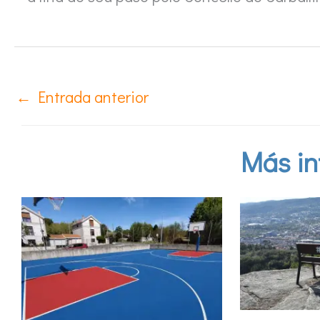
←
Entrada anterior
Más in