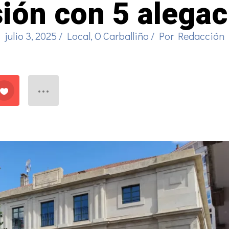
sión con 5 alegac
julio 3, 2025
/
Local
,
O Carballiño
/ Por
Redacción