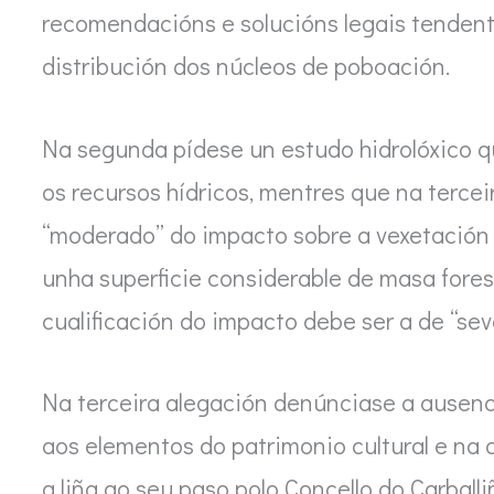
recomendacións e solucións legais tendente
distribución dos núcleos de poboación.
Na segunda pídese un estudo hidrolóxico q
os recursos hídricos, mentres que na tercei
“moderado” do impacto sobre a vexetación 
unha superficie considerable de masa forest
cualificación do impacto debe ser a de “sev
Na terceira alegación denúnciase a ausenc
aos elementos do patrimonio cultural e na 
a liña ao seu paso polo Concello do Carballi