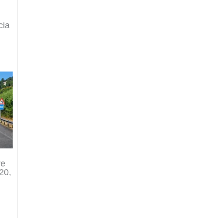
cia
ve
120,