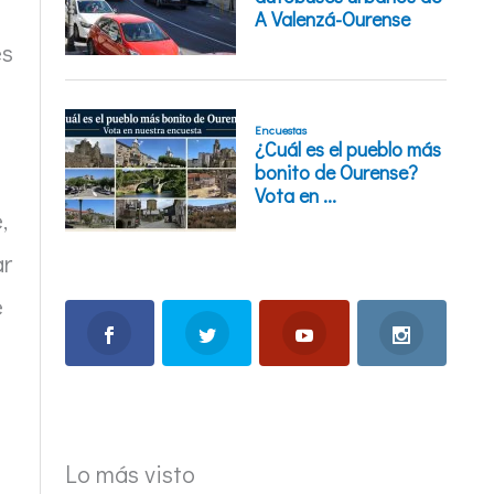
es
,
ar
e
Lo más visto