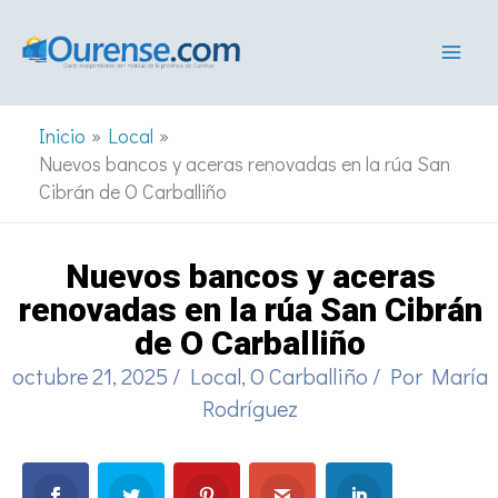
Ir
al
contenido
Inicio
Local
Nuevos bancos y aceras renovadas en la rúa San
Cibrán de O Carballiño
Nuevos bancos y aceras
renovadas en la rúa San Cibrán
de O Carballiño
octubre 21, 2025
/
Local
,
O Carballiño
/ Por
María
Rodríguez