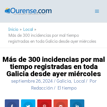
Ir
al
contenido
Inicio
Local
Más de 300 incidencias por mal tiempo
registradas en toda Galicia desde ayer miércoles
Más de 300 incidencias por mal
tiempo registradas en toda
Galicia desde ayer miércoles
septiembre 26, 2024
/
Galicia
,
Local
/ Por
Redacción
/
El tiempo