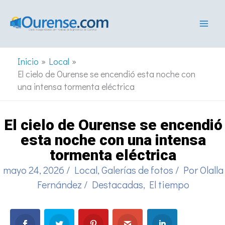
Ir
al
contenido
Inicio
Local
El cielo de Ourense se encendió esta noche con
una intensa tormenta eléctrica
El cielo de Ourense se encendió
esta noche con una intensa
tormenta eléctrica
mayo 24, 2026
/
Local
,
Galerías de fotos
/ Por
Olalla
Fernández
/
Destacadas
,
El tiempo