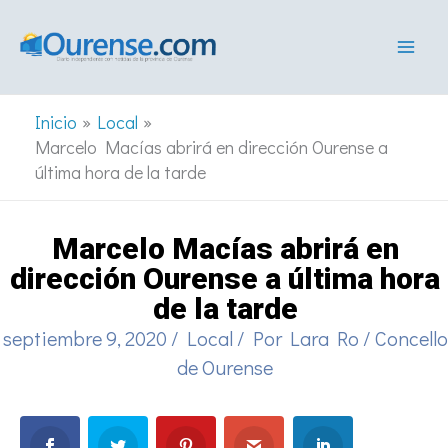
Ir
al
contenido
Inicio
Local
Marcelo Macías abrirá en dirección Ourense a
última hora de la tarde
Marcelo Macías abrirá en
dirección Ourense a última hora
de la tarde
septiembre 9, 2020
/
Local
/ Por
Lara Ro
/
Concello
de Ourense