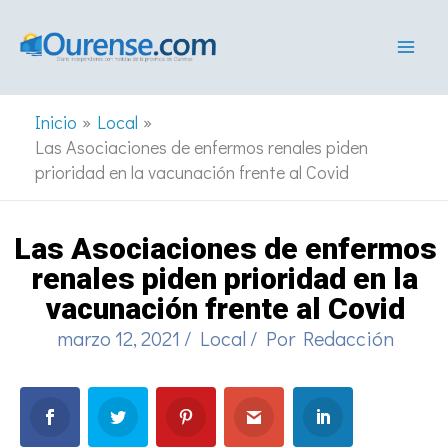
Ir
al
contenido
Inicio
Local
Las Asociaciones de enfermos renales piden
prioridad en la vacunación frente al Covid
Las Asociaciones de enfermos
renales piden prioridad en la
vacunación frente al Covid
marzo 12, 2021
/
Local
/ Por
Redacción