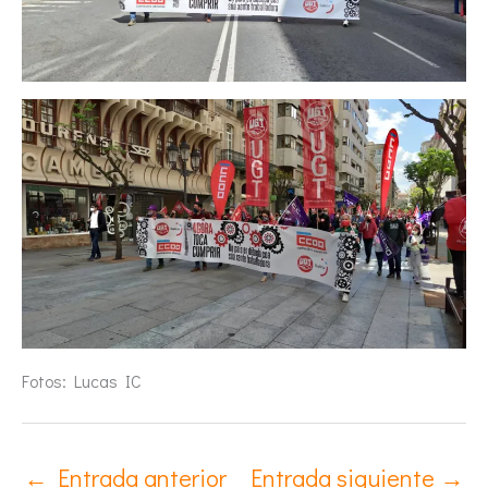
Fotos: Lucas IC
←
Entrada anterior
Entrada siguiente
→