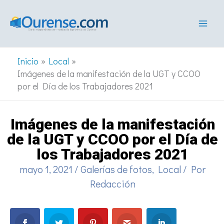
Ir
al
contenido
Inicio
Local
Imágenes de la manifestación de la UGT y CCOO
por el Día de los Trabajadores 2021
Imágenes de la manifestación
de la UGT y CCOO por el Día de
los Trabajadores 2021
mayo 1, 2021
/
Galerías de fotos
,
Local
/ Por
Redacción