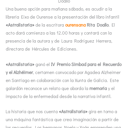
Doallo
Una buena opción para mañana sábado, es acudir a la
libreria Eixo de Ourense a la presentación del libro infantil
«Astralistoria»
de la escritora
ourensana
Rita Doallo
. El
acto dará comienzo a las 12.00 horas y contará con la
presencia de la autora y de Laura Rodríguez Herrera,
directora de Hércules de Ediciones.
«Astralistoria»
ganó el
IV Premio Simbad para el Recuerdo
y el Alzhéimer
, certamen convocado por Agadea Alzheimer
en Santiago en colaboración con la Xunta de Galicia. Este
galardón reconoce un relato que aborda la
memoria
y el
impacto de la enfermedad desde la narrativa infantil.
La historia que nos cuenta
«Astralistoria»
gira en torno a
una máquina fantástica que crea imaginación a partir de
los recuerdos. Los hermanos Noela y Xoán emprenden una