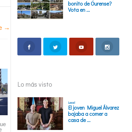
te
→
Lo más visto
que
e