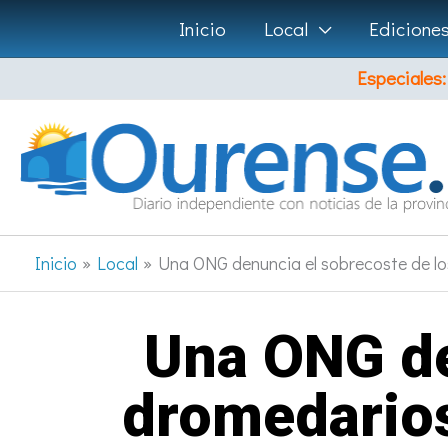
Ir
Inicio
Local
Edicione
al
Especiales:
contenido
Inicio
Local
Una ONG denuncia el sobrecoste de lo
Una ONG de
dromedarios