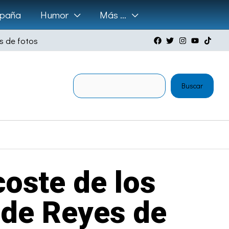
paña
Humor
Más …
s de fotos
Buscar
Buscar
oste de los
 de Reyes de