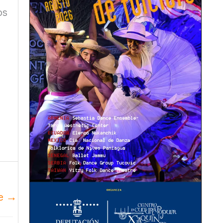
os
te
→