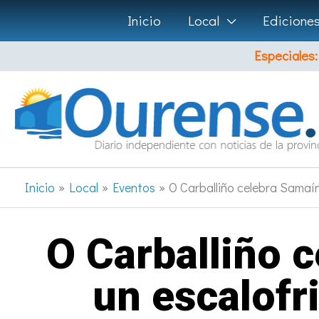
Ir
Inicio
Local
Edicione
al
Especiales:
contenido
Inicio
Local
Eventos
O Carballiño celebra Samaín 
O Carballiño 
un escalofri