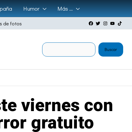
paña
Humor
Más …
s de fotos
Buscar
Buscar
te viernes con
rror gratuito