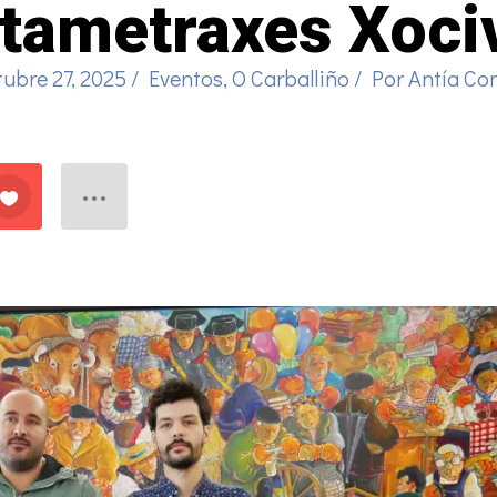
tametraxes Xoci
tubre 27, 2025
/
Eventos
,
O Carballiño
/ Por
Antía Co