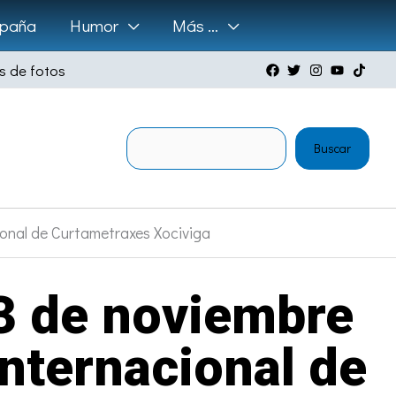
paña
Humor
Más …
s de fotos
Buscar
Buscar
cional de Curtametraxes Xociviga
23 de noviembre
Internacional de