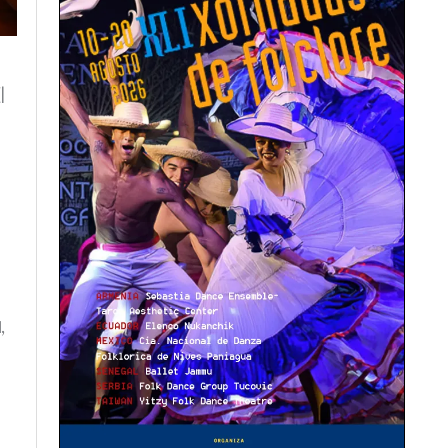
l
a
,