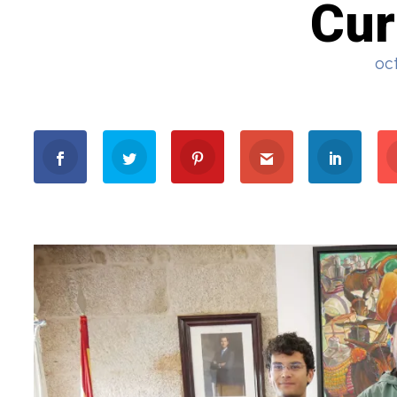
Cur
oc