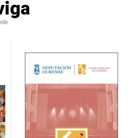
viga
nde