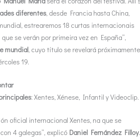
o Manuel María
será el corazón del festival. Allí 
ades diferentes
, desde Francia hasta China,
mundial, estrearemos 18 curtas internacionais
4 que se verán por primeira vez en España”,
e mundial
, cuyo título se revelará próximamente
iércoles 19.
ontar
principales
: Xentes, Xénese, Infantil y Videoclip.
ión oficial internacional Xentes, na que se
con 4 galegas”, explicó
Daniel Fernández Filloy
.