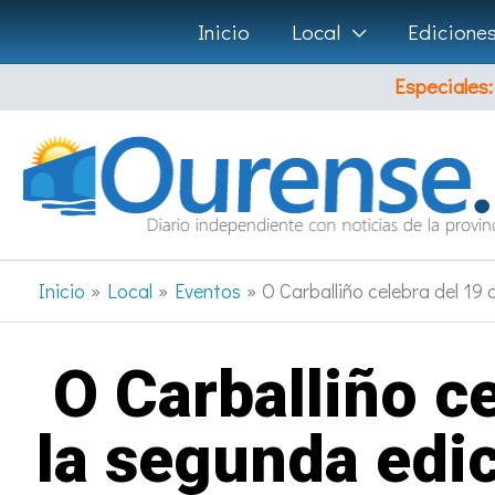
Ir
Inicio
Local
Edicione
al
Especiales:
contenido
Inicio
Local
Eventos
O Carballiño celebra del 19
O Carballiño c
la segunda edic