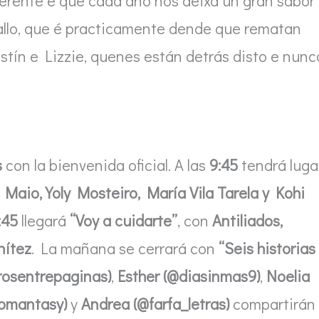
ferente e que cada ano nos deixa un gran sabor
allo, que é practicamente dende que rematan
stín e Lizzie, quenes están detrás disto e nunc
s
con la bienvenida oficial. A las
9:45
tendrá luga
 Maio, Yoly Mosteiro, María Vila Tarela y Kohi
:45
llegará
“Voy a cuidarte”
, con
Antiliados,
nítez
. La mañana se cerrará con
“Seis historias
rosentrepaginas)
,
Esther (@diasinmas9)
,
Noelia
.romantasy)
y
Andrea (@farfa_letras)
compartirán