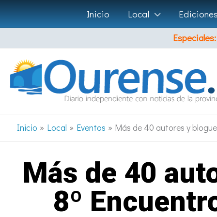
Ir
Inicio
Local
Edicione
al
Especiales:
contenido
Inicio
Local
Eventos
Más de 40 autores y bloguer
Más de 40 auto
8º Encuentro