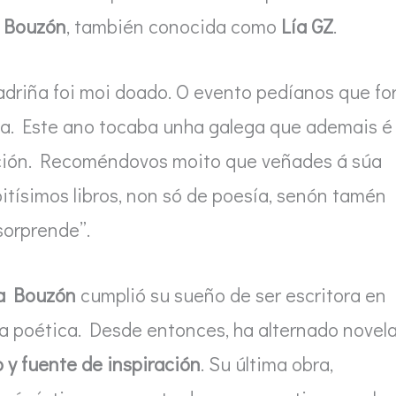
a Bouzón
, también conocida como
Lía GZ
.
madriña foi moi doado. O evento pedíanos que fo
cia. Este ano tocaba unha galega que ademais é
cción. Recoméndovos moito que veñades á súa
tísimos libros, non só de poesía, senón tamén
sorprende”.
a Bouzón
cumplió su sueño de ser escritora en
sa poética. Desde entonces, ha alternado novela
 y fuente de inspiración
. Su última obra,