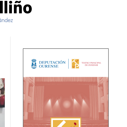
lliño
nández