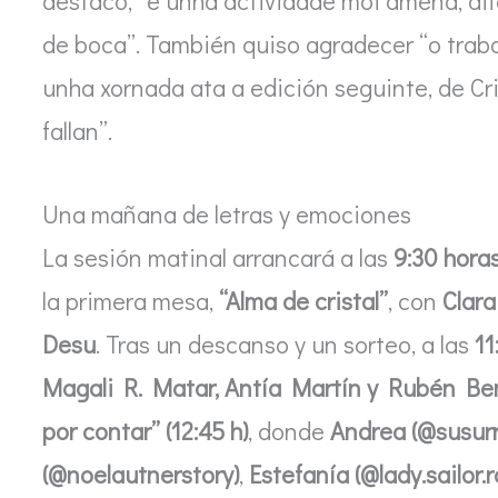
destacó, “é unha actividade moi amena, di
de boca”. También quiso agradecer “o trab
unha xornada ata a edición seguinte, de Cri
fallan”.
Una mañana de letras y emociones
La sesión matinal arrancará a las
9:30 hora
la primera mesa,
“Alma de cristal”
, con
Clara
Desu
. Tras un descanso y un sorteo, a las
11
Magali R. Matar, Antía Martín y Rubén Be
por contar” (12:45 h)
, donde
Andrea (@susur
(@noelautnerstory)
,
Estefanía (@lady.sailor