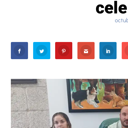
cele
octub