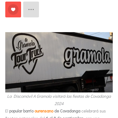
La Discomóvil A Gramola visitará las fiestas de Covadonga
2024
El
popular barrio
ourensano
de Covadonga
celebrará sus