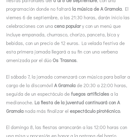
fiestas patronales del
6 al 8 de septiembre
, con una
programación donde no faltará
la música de A Gramola
. El
viernes 6 de septiembre, a las 21:30 horas, darán inicio las
celebraciones con una
cena popular
y con un menú que
incluye empanada, churrasco, chorizo, panceta, bica y
bebidas, con un precio de 12 euros. La velada festiva de
esta primera jornada llegará a su fin con una verbena
amenizada por el dúo
Os Trasnos
.
El sábado 7, la jornada comenzará con música para bailar a
cargo de la discomóvil
A Gramola
de 20:30 a 22:00 horas,
seguida de un espectáculo de
fuegos artificiales
a la
medianoche.
La fiesta de la juventud continuará con A
Gramola
nada más finalizar el
espectáculo pirotécnico
.
El domingo 8, las fiestas arrancarán a las 12:00 horas con
una misa y procesión en honor a la patrona del barrio,