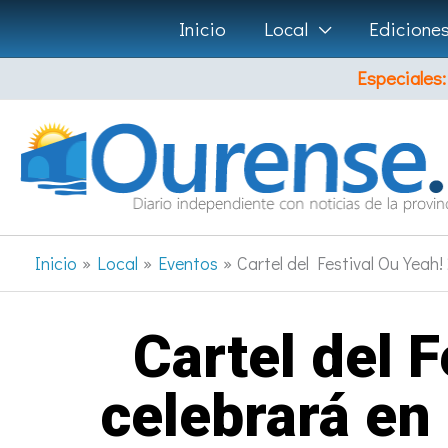
Ir
Inicio
Local
Edicione
al
Especiales:
contenido
Inicio
Local
Eventos
Cartel del Festival Ou Yeah
Cartel del 
celebrará en