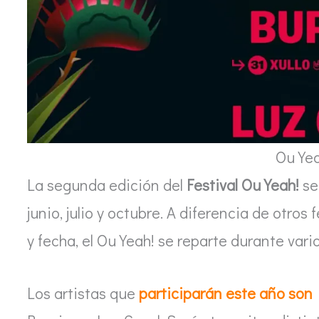
Ou Ye
La segunda edición del
Festival Ou Yeah!
se
junio, julio y octubre. A diferencia de otros
y fecha, el Ou Yeah! se reparte durante vari
Los artistas que
participarán este año son 