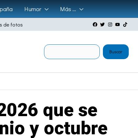
paña
Humor
Más …
s de fotos
Buscar
Buscar
 2026 que se
nio y octubre