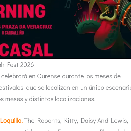
ah Fest 2026
 celebrará en Ourense durante los meses de
 festivales, que se localizan en un único escenari
os meses y distintas localizaciones.
Loquillo,
The Rapants, Kitty, Daisy And Lewis,