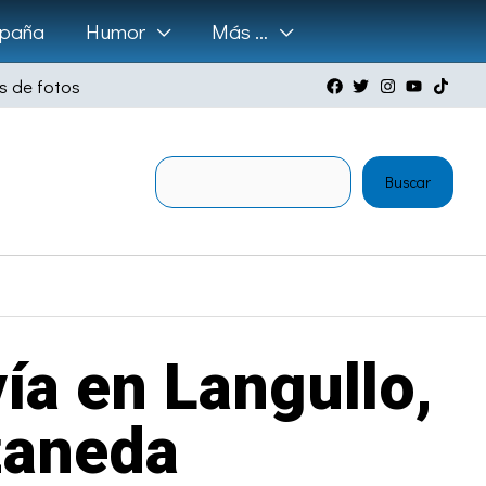
paña
Humor
Más …
s de fotos
Buscar
Buscar
vía en Langullo,
zaneda