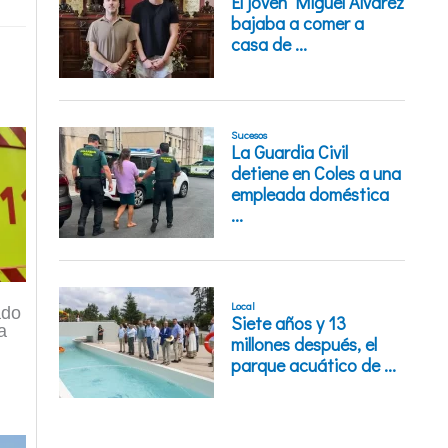
ado
a