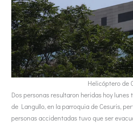
Helicóptero de 
Dos personas resultaron heridas hoy lunes tr
de Langullo, en la parroquia de Cesuris, p
personas accidentadas tuvo que ser evacua