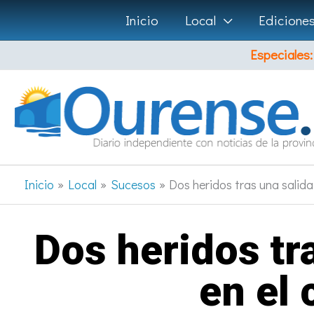
Ir
Inicio
Local
Edicione
al
Especiales:
contenido
Inicio
Local
Sucesos
Dos heridos tras una salid
Dos heridos tra
en el