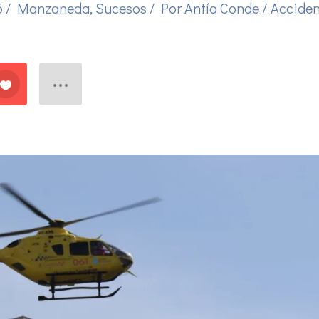
6
/
Manzaneda
,
Sucesos
/ Por
Antía Conde
/
Acciden