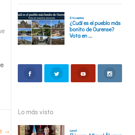
se
de
Lo más visto
te
→