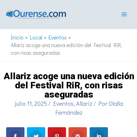
Ir
al
contenido
Inicio
Local
Eventos
Allariz acoge una nueva edición del Festival RiR,
con risas aseguradas
Allariz acoge una nueva edición
del Festival RiR, con risas
aseguradas
julio 11, 2025
/
Eventos
,
Allariz
/ Por
Olalla
Fernández