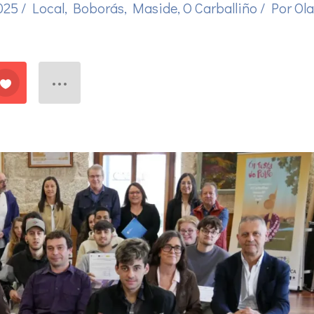
2025
/
Local
,
Boborás
,
Maside
,
O Carballiño
/ Por
Ola