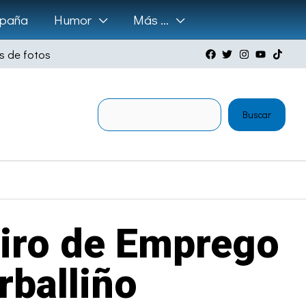
paña
Humor
Más …
s de fotos
Buscar
Buscar
oiro de Emprego
balliño