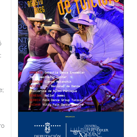
ó
:
e;
ro