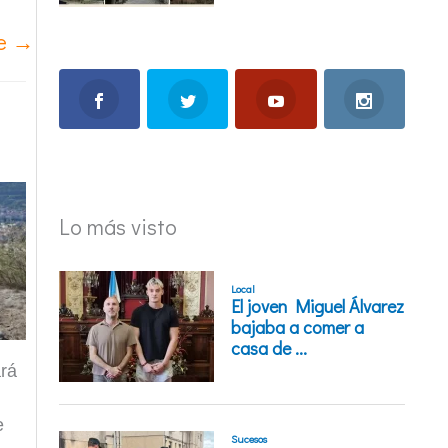
te
→
Lo más visto
ará
e