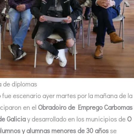
a de diplomas
o
fue escenario ayer martes por la mañana de la
iciparon en el
Obradoiro de Emprego Carbomas
e Galicia
y desarrollado en los municipios de
O
alumnos y alumnas menores de 30 años
se