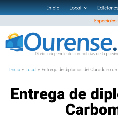
Ir
Inicio
Local
Edicione
al
Especiales:
contenido
Inicio
Local
Entrega de diplomas del Obradoiro d
Entrega de dip
Carbom