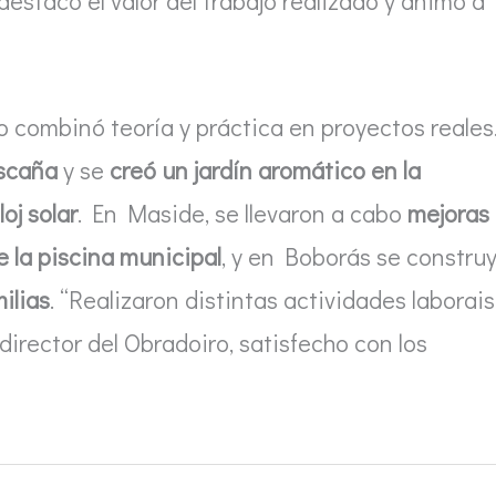
destacó el valor del trabajo realizado y animó a
 combinó teoría y práctica en proyectos reales
oscaña
y se
creó un jardín aromático en la
loj solar
. En Maside, se llevaron a cabo
mejoras
 la piscina municipal
, y en Boborás se constru
milias
. “Realizaron distintas actividades laborais
 director del Obradoiro, satisfecho con los