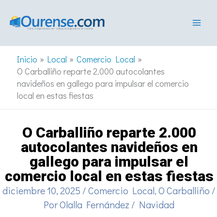
Ir
al
contenido
Inicio
Local
Comercio Local
O Carballiño reparte 2.000 autocolantes
navideños en gallego para impulsar el comercio
local en estas fiestas
O Carballiño reparte 2.000
autocolantes navideños en
gallego para impulsar el
comercio local en estas fiestas
diciembre 10, 2025
/
Comercio Local
,
O Carballiño
/
Por
Olalla Fernández
/
Navidad