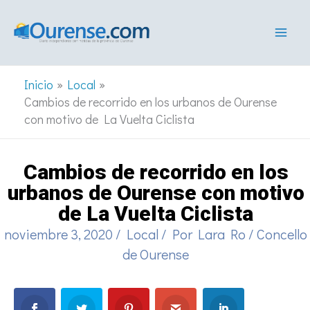
Ir
al
contenido
Inicio
Local
Cambios de recorrido en los urbanos de Ourense
con motivo de La Vuelta Ciclista
Cambios de recorrido en los
urbanos de Ourense con motivo
de La Vuelta Ciclista
noviembre 3, 2020
/
Local
/ Por
Lara Ro
/
Concello
de Ourense