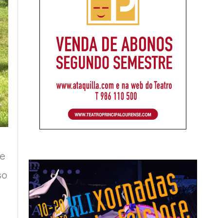
se
so