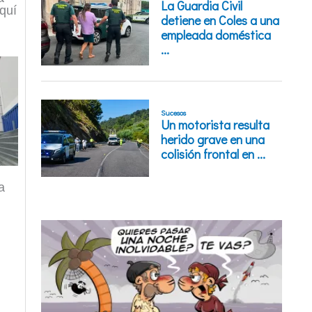
quí
a