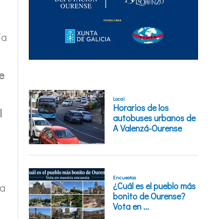
ía
e
l
ía