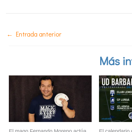
←
Entrada anterior
Más in
El mago Fernando Moreno actúa
El calendario