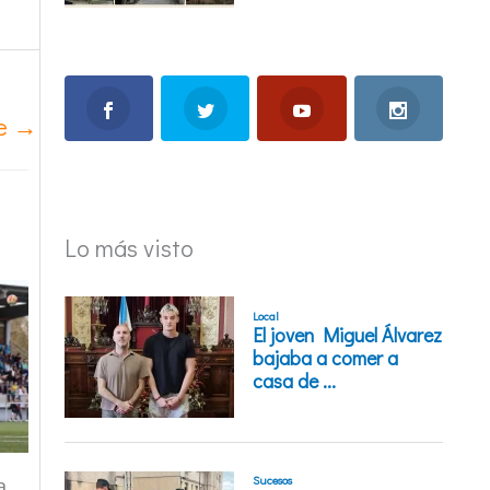
te
→
Lo más visto
a