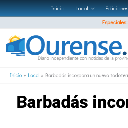
Ir
Inicio
Local
Edicione
al
Especiales:
contenido
Inicio
Local
Barbadás incorpora un nuevo todoterr
Barbadás inco