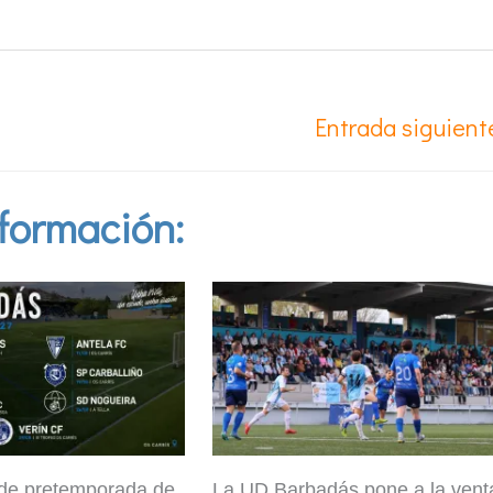
Entrada siguien
formación:
 de pretemporada de
La UD Barbadás pone a la vent