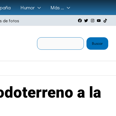
paña
Humor
Más …
s de fotos
Buscar
Buscar
doterreno a la