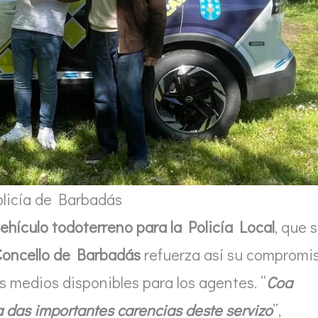
licía de Barbadás
hículo todoterreno para la Policía Local
, que 
Concello de Barbadás
refuerza así su compromi
os medios disponibles para los agentes. “
Coa
 das importantes carencias deste servizo
”,