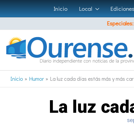
Ir
Inicio
Local
Edicione
al
Especiales:
contenido
Inicio
Humor
La luz cada días estás más y más ca
La luz cad
se