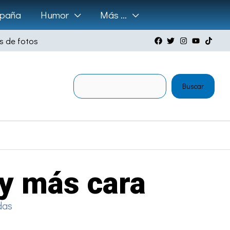
paña
Humor
Más …
s de fotos
Buscar
Buscar
 y más cara
das