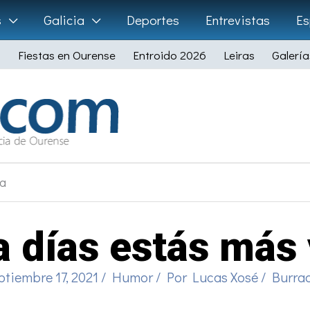
s
Galicia
Deportes
Entrevistas
Es
Fiestas en Ourense
Entroido 2026
Leiras
Galería
ra
a días estás más
ptiembre 17, 2021
/
Humor
/ Por
Lucas Xosé
/
Burra