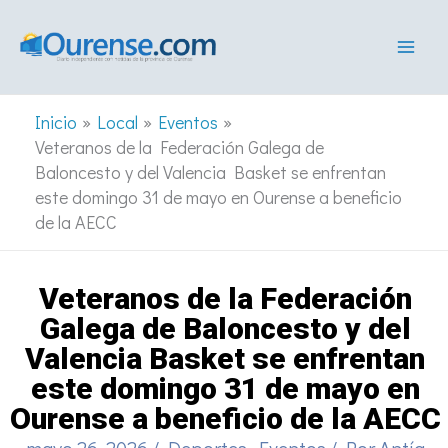
Ir
al
contenido
Inicio
Local
Eventos
Veteranos de la Federación Galega de
Baloncesto y del Valencia Basket se enfrentan
este domingo 31 de mayo en Ourense a beneficio
de la AECC
Veteranos de la Federación
Galega de Baloncesto y del
Valencia Basket se enfrentan
este domingo 31 de mayo en
Ourense a beneficio de la AECC
mayo 26, 2026
/
Deportes
,
Eventos
/ Por
Antía