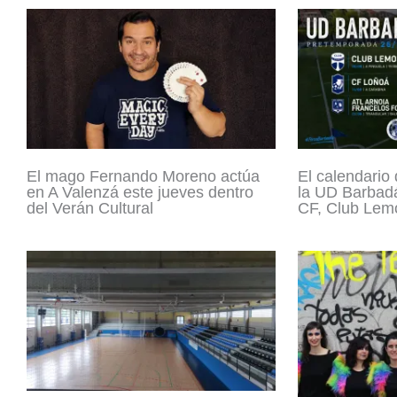
El mago Fernando Moreno actúa
El calendario
en A Valenzá este jueves dentro
la UD Barbadá
del Verán Cultural
CF, Club Lemo