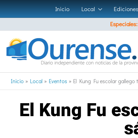
Ir
Inicio
Local
Edicione
al
Especiales:
contenido
Inicio
Local
Eventos
El Kung Fu escolar gallego
El Kung Fu esc
s