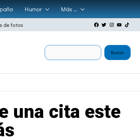
paña
Humor
Más …
s de fotos
Buscar
Buscar
e una cita este
ás