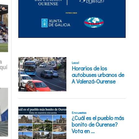
a
quí