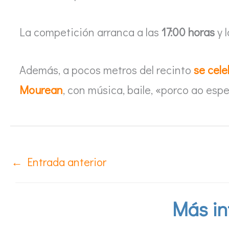
La competición arranca a las
17:00 horas
y l
Además, a pocos metros del recinto
se cele
Mourean
, con música, baile, «porco ao esp
←
Entrada anterior
Más in