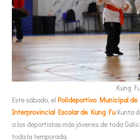
Kung F
Este sábado, el
Polideportivo Municipal de
Interprovincial Escolar de Kung Fu
Xunta de
a los deportistas más jóvenes de toda Gali
toda la temporada.