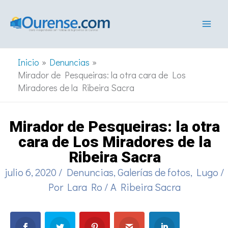
Ir
al
contenido
Inicio
Denuncias
Mirador de Pesqueiras: la otra cara de Los
Miradores de la Ribeira Sacra
Mirador de Pesqueiras: la otra
cara de Los Miradores de la
Ribeira Sacra
julio 6, 2020
/
Denuncias
,
Galerías de fotos
,
Lugo
/
Por
Lara Ro
/
A Ribeira Sacra