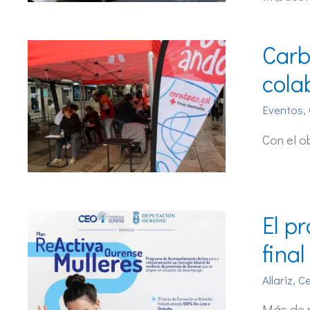
Carb
cola
Eventos
,
Con el o
El p
fina
Allariz
,
C
Más de m