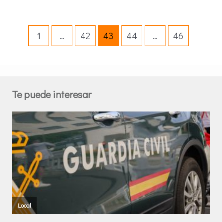
1
…
42
43
44
…
46
Te puede interesar