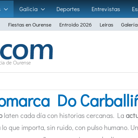
s
Galicia
Deportes
Entrevistas
Es
Fiestas en Ourense
Entroido 2026
Leiras
Galería
omarca Do Carballi
o
laten cada día con historias cercanas. La
act
 lo que importa, sin ruido, con pulso humano. U