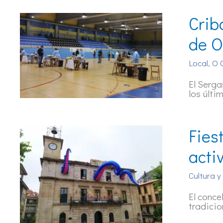
Crib
de O
Local
,
O 
El Serga
los últi
Fies
acti
Cultura y
El conce
tradicio