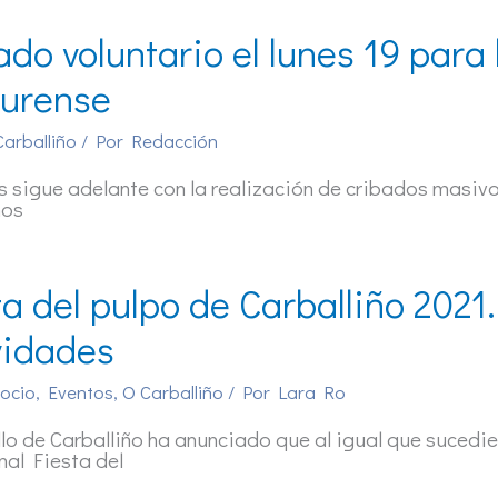
ado voluntario el lunes 19 para
urense
Carballiño
/ Por
Redacción
s sigue adelante con la realización de cribados masivo
mos
ta del pulpo de Carballiño 2021
vidades
 ocio
,
Eventos
,
O Carballiño
/ Por
Lara Ro
llo de Carballiño ha anunciado que al igual que sucedier
nal Fiesta del