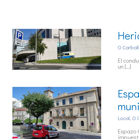
Heri
O Carball
El condu
un […]
Espa
muni
Local
,
O 
Espazo C
impuesta