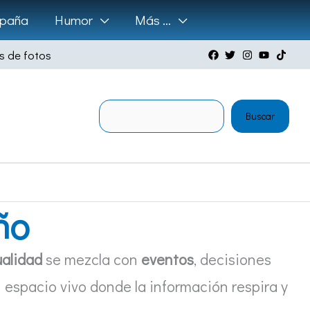
paña
Humor
Más …
s de fotos
Buscar
Buscar
ño
ualidad
se mezcla con
eventos
, decisiones
n espacio vivo donde la información respira y