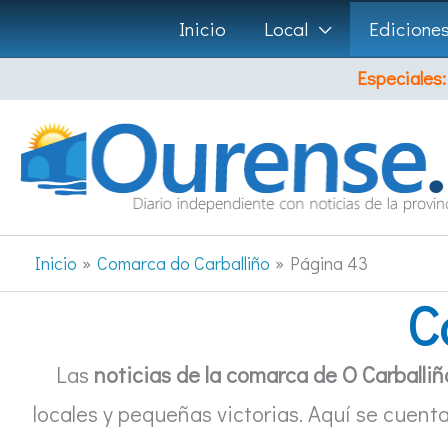
Ir
Inicio
Local
Edicione
al
Especiales:
contenido
Inicio
Comarca do Carballiño
Página 43
C
Las
noticias de la comarca de O Carballiñ
locales y pequeñas victorias. Aquí se cuenta