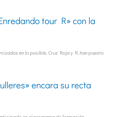
«Enredando tour R» con la
imizados en lo posible, Cruz Roja y R, han puesto
lleres» encara su recta
articipado en el programa de formación