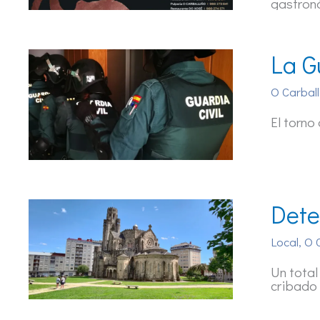
gastron
La G
O Carball
El torno
Dete
Local
,
O 
Un total
cribado