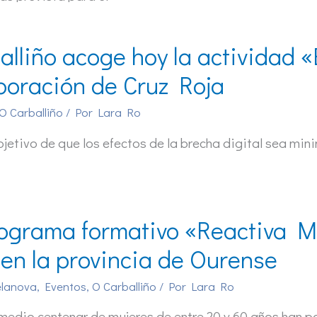
alliño acoge hoy la actividad 
boración de Cruz Roja
O Carballiño
/ Por
Lara Ro
bjetivo de que los efectos de la brecha digital sea min
rograma formativo «Reactiva Mu
l en la provincia de Ourense
elanova
,
Eventos
,
O Carballiño
/ Por
Lara Ro
edio centenar de mujeres de entre 20 y 60 años han p