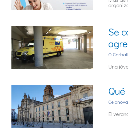
organiz
Se c
agre
O Carball
Una jóve
Qué 
Celanova
El veran