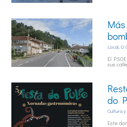
Más 
bomb
Local
,
O 
El PSOE 
sus call
Rest
do P
Cultura y
Este dom