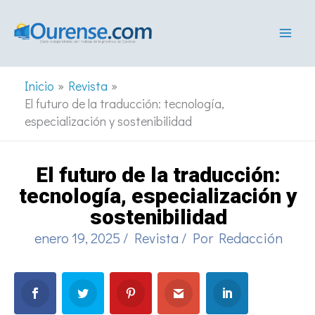
Ir
al
contenido
Inicio
Revista
El futuro de la traducción: tecnología,
especialización y sostenibilidad
El futuro de la traducción:
tecnología, especialización y
sostenibilidad
enero 19, 2025
/
Revista
/ Por
Redacción