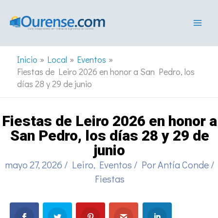
Ir
al
contenido
Inicio
Local
Eventos
Fiestas de Leiro 2026 en honor a San Pedro, los
días 28 y 29 de junio
Fiestas de Leiro 2026 en honor a
San Pedro, los días 28 y 29 de
junio
mayo 27, 2026
/
Leiro
,
Eventos
/ Por
Antía Conde
/
Fiestas