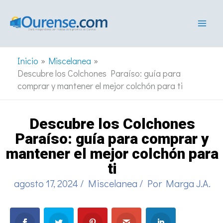
Ir
al
contenido
Inicio
Miscelanea
Descubre los Colchones Paraíso: guía para
comprar y mantener el mejor colchón para ti
Descubre los Colchones
Paraíso: guía para comprar y
mantener el mejor colchón para
ti
agosto 17, 2024
/
Miscelanea
/ Por
Marga J.A.