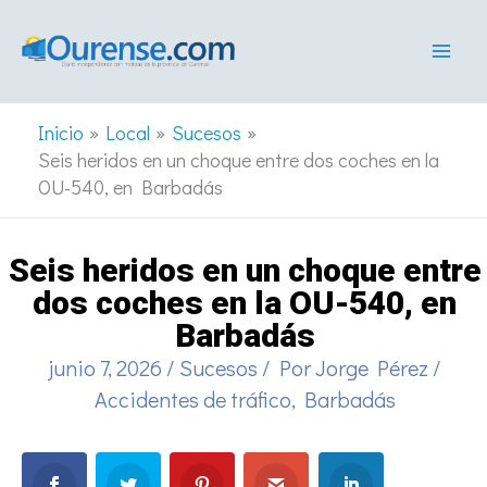
Ir
al
contenido
Inicio
Local
Sucesos
Seis heridos en un choque entre dos coches en la
OU-540, en Barbadás
Seis heridos en un choque entre
dos coches en la OU-540, en
Barbadás
junio 7, 2026
/
Sucesos
/ Por
Jorge Pérez
/
Accidentes de tráfico
,
Barbadás