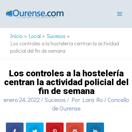
Ir
al
contenido
Inicio
Local
Sucesos
Los controles a la hostelería centran la actividad
policial del fin de semana
Los controles a la hostelería
centran la actividad policial del
fin de semana
enero 24, 2022
/
Sucesos
/ Por
Lara Ro
/
Concello
de Ourense