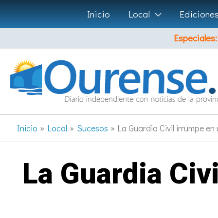
Ir
Inicio
Local
Edicione
al
Especiales:
contenido
Inicio
Local
Sucesos
La Guardia Civil irrumpe en 
La Guardia Civi