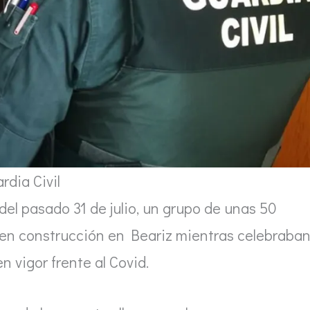
rdia Civil
del pasado 31 de julio, un grupo de unas 50
en construcción en Beariz mientras celebraba
n vigor frente al Covid.