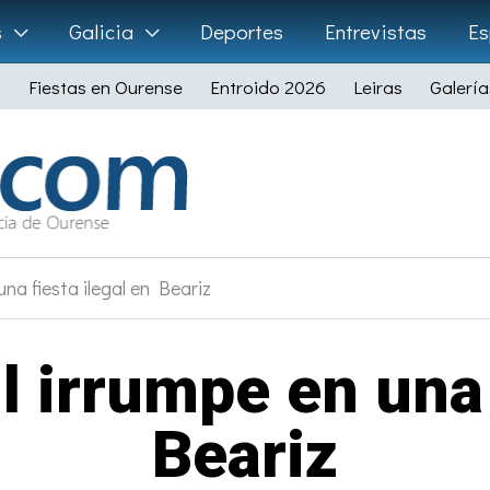
s
Galicia
Deportes
Entrevistas
Es
Fiestas en Ourense
Entroido 2026
Leiras
Galería
una fiesta ilegal en Beariz
l irrumpe en una 
Beariz