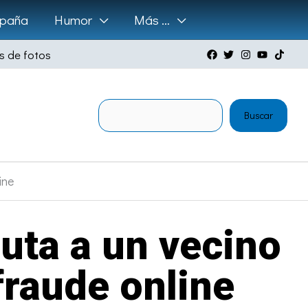
paña
Humor
Más …
s de fotos
Buscar
Buscar
ine
uta a un vecino
fraude online