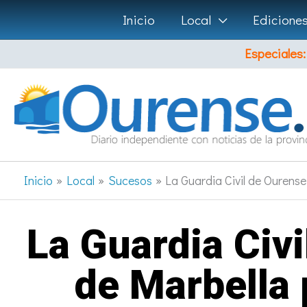
Ir
Inicio
Local
Edicione
al
Especiales:
contenido
Inicio
Local
Sucesos
La Guardia Civil de Ourens
La Guardia Civ
de Marbella 