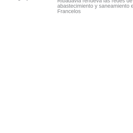
Ribadavia renueva las redes de
abastecimiento y saneamiento 
Francelos