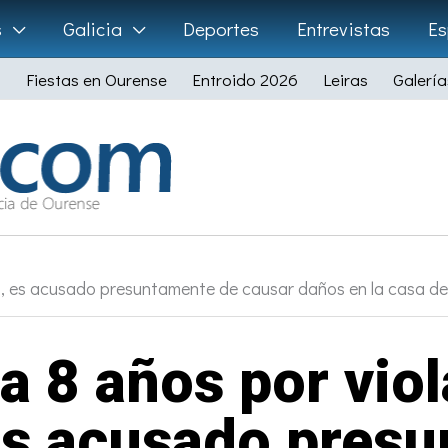
s
Galicia
Deportes
Entrevistas
Es
Fiestas en Ourense
Entroido 2026
Leiras
Galería
b, es acusado presuntamente de causar daños en la casa de 
a 8 años por viol
es acusado pres