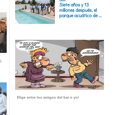
s
o
Elige entre los amigos del bar o yo!