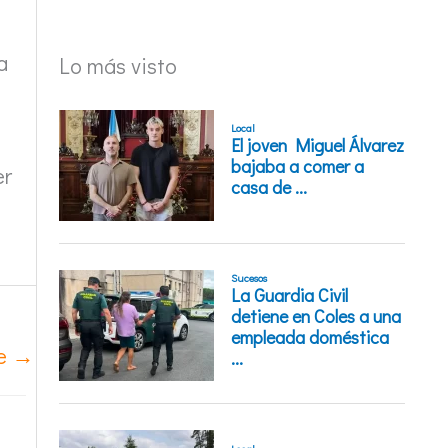
a
Lo más visto
er
te
→