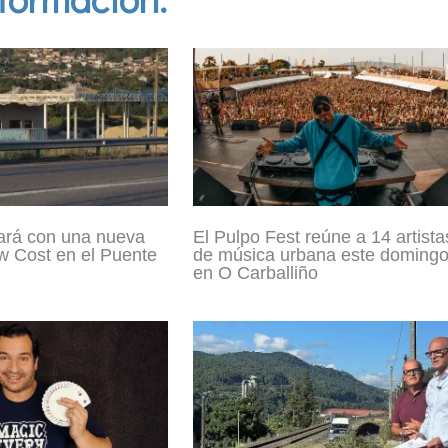
ará con una nueva
El Pulpo Fest reúne a 14 artista
w Cost en el Puente
de música urbana este doming
en O Carballiño