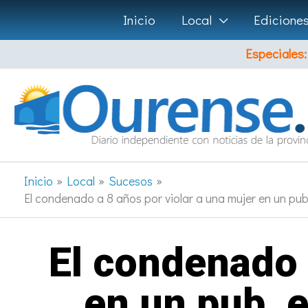
Ir
Inicio
Local
Edicione
al
Especiales:
contenido
Inicio
Local
Sucesos
El condenado a 8 años por violar a una mujer en un pu
El condenado 
en un pub, 