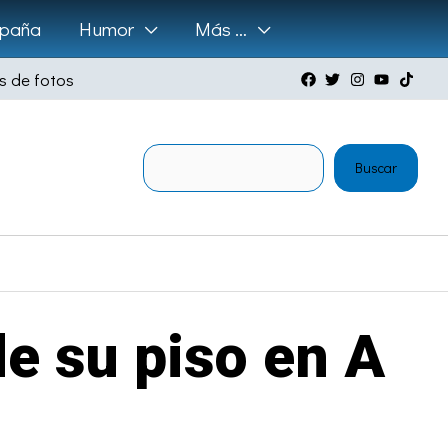
paña
Humor
Más …
s de fotos
Buscar
Buscar
de su piso en A