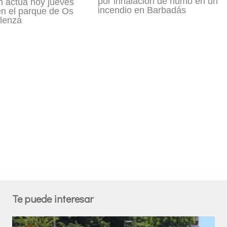
por inhalación de humo en un
n actúa hoy jueves
incendio en Barbadás
en el parque de Os
lenzá
Te puede interesar