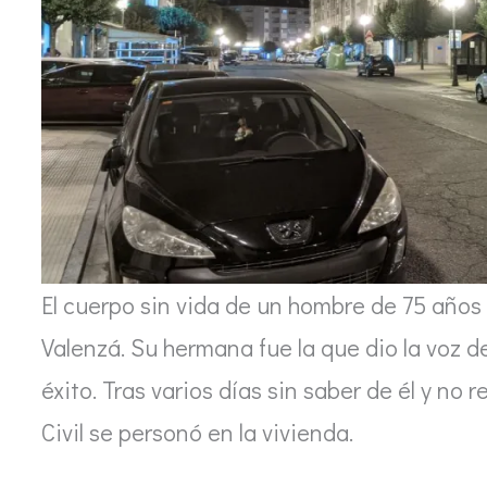
El cuerpo sin vida de un hombre de 75 años f
Valenzá. Su hermana fue la que dio la voz d
éxito. Tras varios días sin saber de él y no 
Civil se personó en la vivienda.