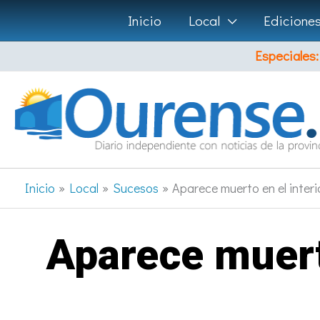
Ir
Inicio
Local
Edicione
al
Especiales:
contenido
Inicio
Local
Sucesos
Aparece muerto en el interi
Aparece muerto