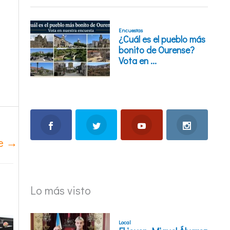
te
→
Lo más visto