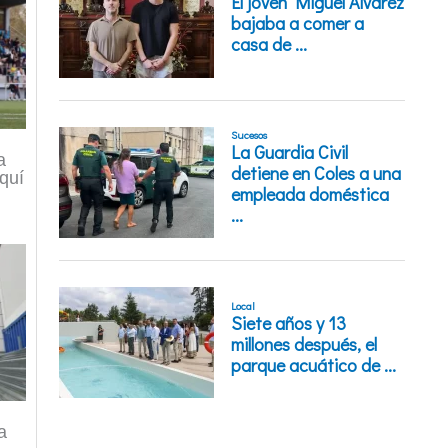
a
quí
a