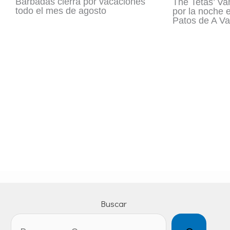
Barbadás cierra por vacaciones
The Tetas’ Va
todo el mes de agosto
por la noche 
Patos de A Va
Buscar