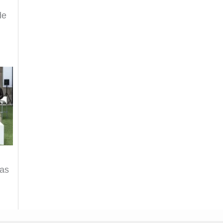
de
r
las