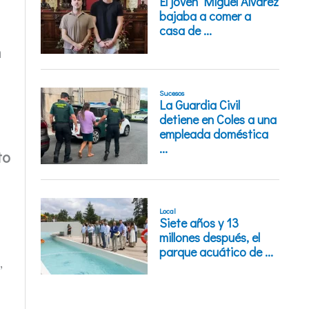
n
to
,