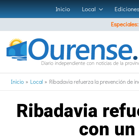
Ir
Inicio
Local
Edicione
al
Especiales:
contenido
Inicio
Local
Ribadavia refuerza la prevención de i
Ribadavia refu
con un