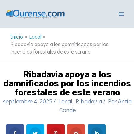
Ir
al
contenido
Inicio
Local
Ribadavia apoya a los damnificados por los
incendios forestales de este verano
Ribadavia apoya a los
damnificados por los incendios
forestales de este verano
septiembre 4, 2025
/
Local
,
Ribadavia
/ Por
Antía
Conde