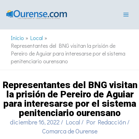
Ir
al
contenido
Inicio
Local
Representantes del BNG visitan la prisión de
Pereiro de Aguiar para interesarse por el sistema
penitenciario ourensano
Representantes del BNG visitan
la prisión de Pereiro de Aguiar
para interesarse por el sistema
penitenciario ourensano
diciembre 16, 2022
/
Local
/ Por
Redacción
/
Comarca de Ourense