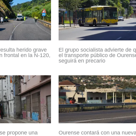
resulta herido grave
El grupo socialista advierte de 
n frontal en la N-120,
el transporte público de Ourens
seguirá en precario
se propone una
Ourense contará con una nuev