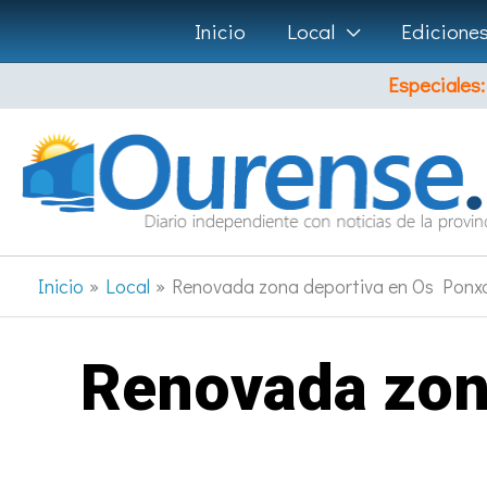
Ir
Inicio
Local
Edicione
al
Especiales:
contenido
Inicio
Local
Renovada zona deportiva en Os Ponxo
Renovada zon