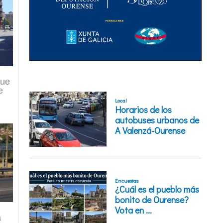
que
e
a