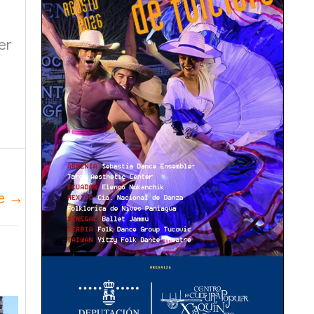
er
te
→