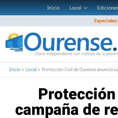
Ir
Inicio
Local
Edicione
al
Especiales:
contenido
Inicio
Local
Protección Civil de Ourense anuncia s
Protección
campaña de re