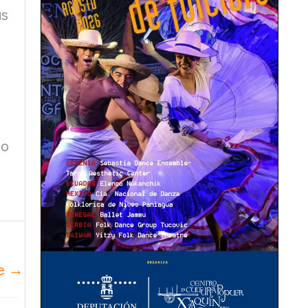
as
do
te
→