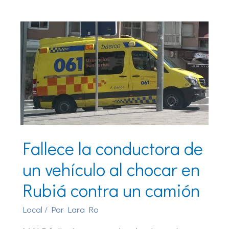
Fallece la conductora de
un vehículo al chocar en
Rubiá contra un camión
Local
/ Por
Lara Ro