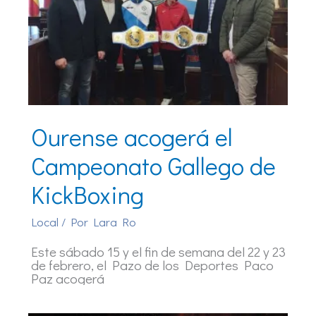
Ourense acogerá el
Campeonato Gallego de
KickBoxing
Local
/ Por
Lara Ro
Este sábado 15 y el fin de semana del 22 y 23
de febrero, el Pazo de los Deportes Paco
Paz acogerá