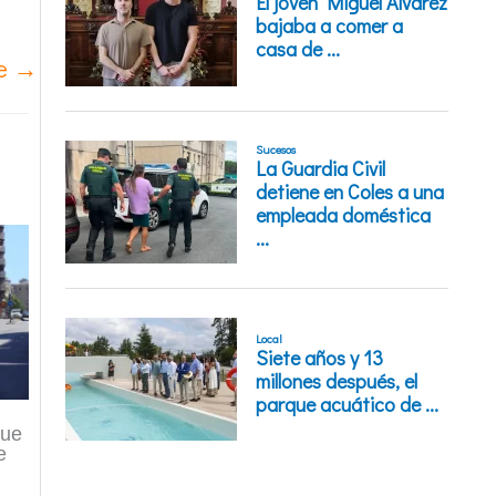
te
→
que
e