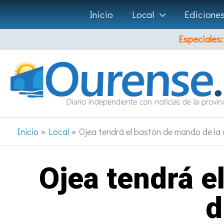
Ir
Inicio
Local
Edicione
al
Especiales:
contenido
Inicio
Local
Ojea tendrá el bastón de mando de la
Ojea tendrá e
d