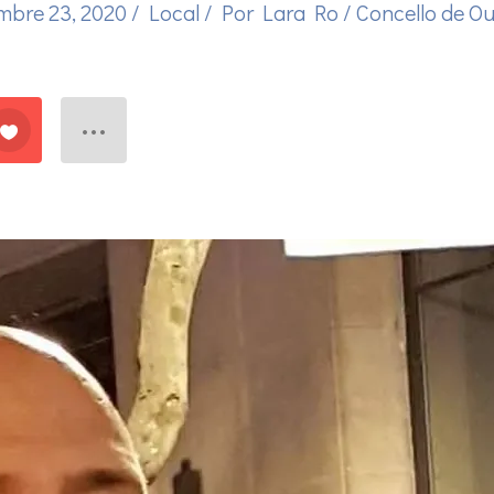
mbre 23, 2020
/
Local
/ Por
Lara Ro
/
Concello de O