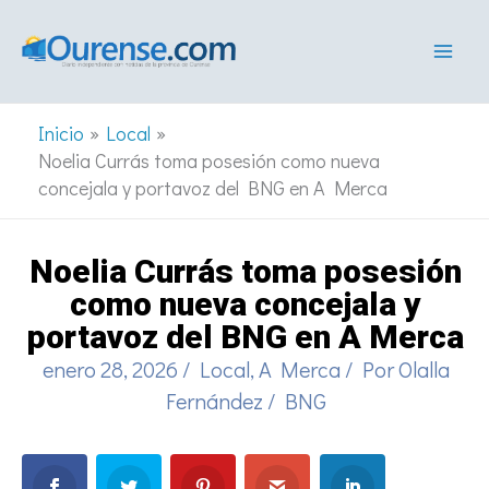
Ir
al
contenido
Inicio
Local
Noelia Currás toma posesión como nueva
concejala y portavoz del BNG en A Merca
Noelia Currás toma posesión
como nueva concejala y
portavoz del BNG en A Merca
enero 28, 2026
/
Local
,
A Merca
/ Por
Olalla
Fernández
/
BNG