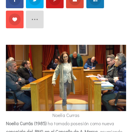
Noelia Curras
Noelia Currás (1985)
ha tomado posesión como nueva
concejala del BNG en el Concello de A Merca
, asumiendo