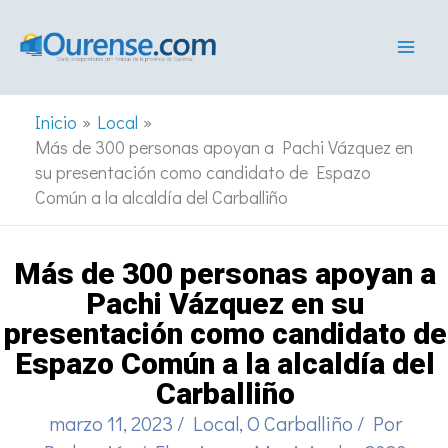
Ir
al
contenido
Inicio
Local
Más de 300 personas apoyan a Pachi Vázquez en
su presentación como candidato de Espazo
Común a la alcaldía del Carballiño
Más de 300 personas apoyan a
Pachi Vázquez en su
presentación como candidato de
Espazo Común a la alcaldía del
Carballiño
marzo 11, 2023
/
Local
,
O Carballiño
/ Por