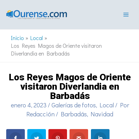
Ir
al
contenido
Inicio
Local
Los Reyes Magos de Oriente visitaron
Diverlandia en Barbadás
Los Reyes Magos de Oriente
visitaron Diverlandia en
Barbadás
enero 4, 2023
/
Galerías de fotos
,
Local
/ Por
Redacción
/
Barbadás
,
Navidad