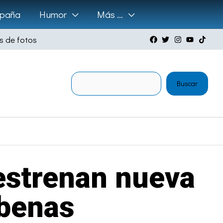
paña
Humor
Más …
s de fotos
Buscar
Buscar
estrenan nueva
rbenas