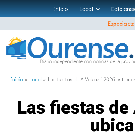
Ir
Inicio
Local
Edicione
al
Especiales:
contenido
Inicio
Local
Las fiestas de A Valenzá 2026 estrena
Las fiestas d
ubica