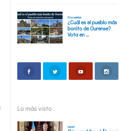
y
a
Lo más visto