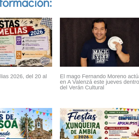
formación:
ias 2026, del 20 al
El mago Fernando Moreno actú
en A Valenzá este jueves dentr
del Verán Cultural