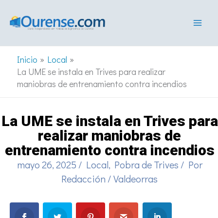
Ir
al
contenido
Inicio
Local
La UME se instala en Trives para realizar
maniobras de entrenamiento contra incendios
La UME se instala en Trives para
realizar maniobras de
entrenamiento contra incendios
mayo 26, 2025
/
Local
,
Pobra de Trives
/ Por
Redacción
/
Valdeorras