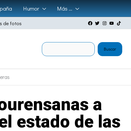
paña
Humor
Más …
s de fotos
Buscar
Buscar
teras
 ourensanas a
el estado de las