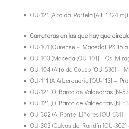
OU-121 (Alto da Portela [Alt. 1.124 m])
Carreteras en las que hay que circul
OU-101 (Ourense – Maceda) PK 15 a
OU-103 (Maceda [OU-101] – Os Mira
OU-104 (Alto do Couso [OU-536] – M
OU-111 (A Arberguería [OU-113] – Pra
OU-121 (O Barco de Valdeorras [N-53
OU-121 (O Barco de Valdeorras [N-53
OU-302 (A Ponte Liñares [OU-531] – 
OU-303 (Calvos de Randín [OU-302] 