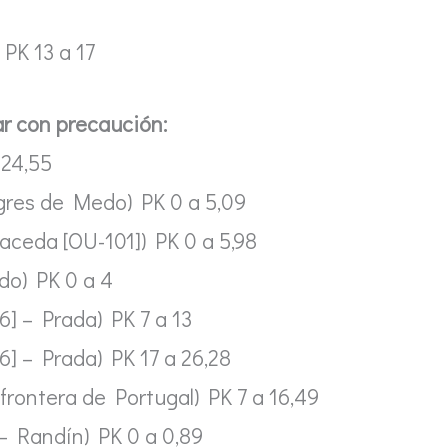
 PK 13 a 17
ar con precaución:
 24,55
gres de Medo) PK 0 a 5,09
aceda [OU-101]) PK 0 a 5,98
do) PK 0 a 4
6] – Prada) PK 7 a 13
6] – Prada) PK 17 a 26,28
frontera de Portugal) PK 7 a 16,49
– Randín) PK 0 a 0,89