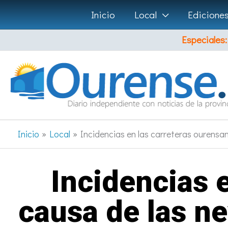
Ir
Inicio
Local
Edicione
al
Especiales:
contenido
Inicio
Local
Incidencias en las carreteras ourensan
Incidencias 
causa de las ne