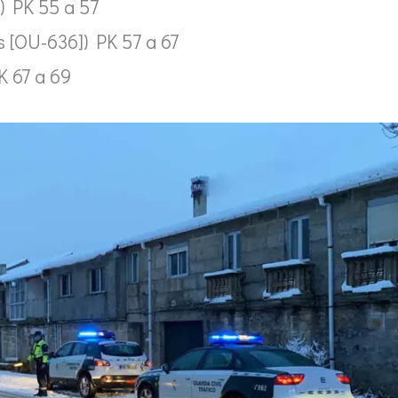
) PK 55 a 57
 [OU-636]) PK 57 a 67
K 67 a 69