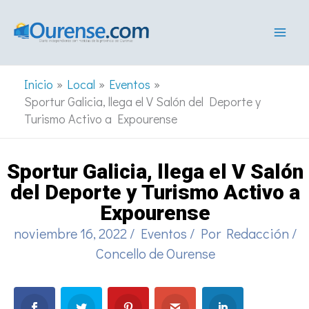
Ir
al
contenido
Inicio
Local
Eventos
Sportur Galicia, llega el V Salón del Deporte y
Turismo Activo a Expourense
Sportur Galicia, llega el V Salón
del Deporte y Turismo Activo a
Expourense
noviembre 16, 2022
/
Eventos
/ Por
Redacción
/
Concello de Ourense