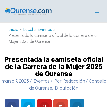
Ir
al
contenido
Inicio
Local
Eventos
Presentada la camiseta oficial de la Carrera de la
Mujer 2025 de Ourense
Presentada la camiseta oficial
de la Carrera de la Mujer 2025
de Ourense
marzo 7, 2025
/
Eventos
/ Por
Redacción
/
Concello
de Ourense
,
Diputación