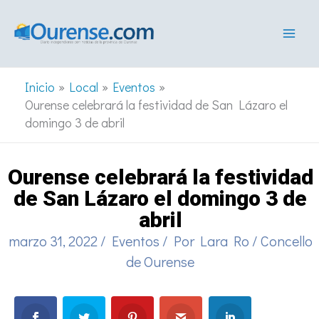
Ir
al
contenido
Inicio
Local
Eventos
Ourense celebrará la festividad de San Lázaro el
domingo 3 de abril
Ourense celebrará la festividad
de San Lázaro el domingo 3 de
abril
marzo 31, 2022
/
Eventos
/ Por
Lara Ro
/
Concello
de Ourense